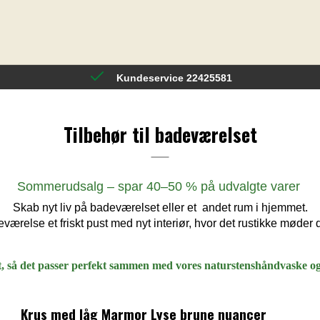
Kundeservice 22425581
Tilbehør til badeværelset
Sommerudsalg – spar 40–50 % på udvalgte varer
Skab nyt liv på badeværelset eller et andet rum i hjemmet.
eværelse et friskt pust med nyt interiør, hvor det rustikke møder de
gt, så det passer perfekt sammen med vores naturstenshåndvaske o
Krus med låg Marmor Lyse brune nuancer