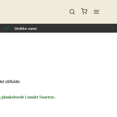
Unikke varer
t stilfulde.
g plankeborde i smukt Suartræ.